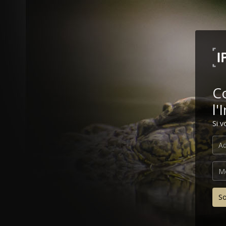
C
l'
Si v
S