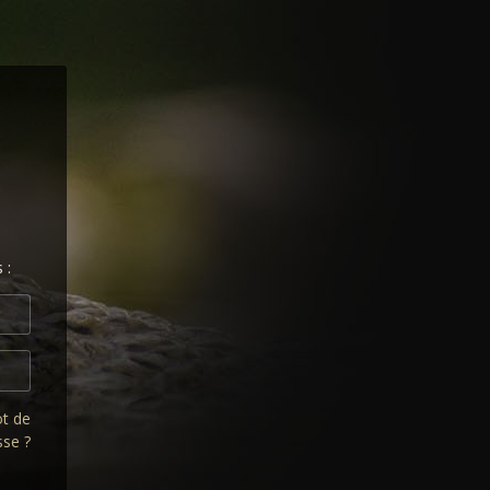
 :
ot de
sse ?