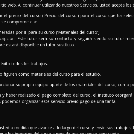
itio web. Al continuar utilizando nuestros Servicios, usted acepta los
l precio del curso ('Precio del curso') para el curso que ha selec
 IF se compromete a:
radas por IF para su curso ('Materiales del curso');
cripción. Este tutor será su contacto y seguirá siendo su tutor mie
e estará disponible un tutor sustituto.
éxito todos los trabajos.
o figuren como materiales del curso para el estudio.
orcionar su propio equipo aparte de los materiales del curso, como p
s y haber realizado el pago completo del curso, el Instituto otorgará 
, podemos organizar este servicio previo pago de una tarifa.
usted a medida que avance a lo largo del curso y envíe sus trabajos. I
ague los importes del curso a medida que se vayan generando.