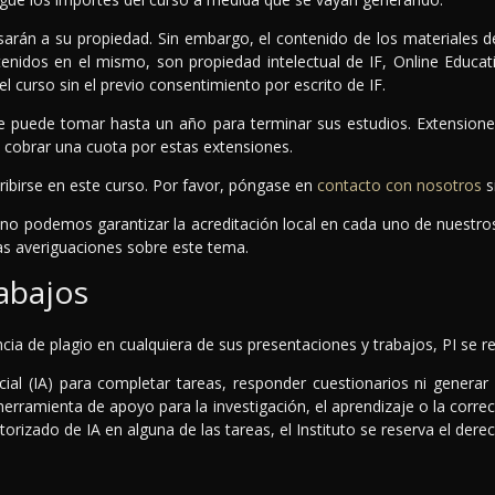
sarán a su propiedad. Sin embargo, el contenido de los materiales d
enidos en el mismo, son propiedad intelectual de IF, Online Educat
l curso sin el previo consentimiento por escrito de IF.
e puede tomar hasta un año para terminar sus estudios. Extensiones
e cobrar una cuota por estas extensiones.
ribirse en este curso. Por favor, póngase en
contacto con nosotros
s
 no podemos garantizar la acreditación local en cada uno de nuestr
as averiguaciones sobre este tema.
abajos
cia de plagio en cualquiera de sus presentaciones y trabajos, PI se res
ificial (IA) para completar tareas, responder cuestionarios ni gener
erramienta de apoyo para la investigación, el aprendizaje o la correcc
orizado de IA en alguna de las tareas, el Instituto se reserva el derec