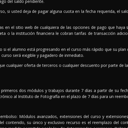
ago del saldo pendiente.
, si usted deja de pagar alguna cuota en la fecha requerida, el sal
adas en el sitio web de cualquiera de las opciones de pago que haya s
a o la institución financiera le cobran tarifas de transacción adicio
 pago si el alumno está progresando en el curso más rápido que su pla
el curso será exigible y pagadero de inmediato.
e cualquier oferta de terceros o cualquier descuento por parte de la
rimeros dos módulos y trabajos durante 7 días a partir de su fecha 
trónico al Instituto de Fotografía en el plazo de 7 días para un reem
eembolso: Módulos avanzados, extensiones del curso y extensiones 
 del contenido, su único y exclusivo recurso es el reemplazo del co