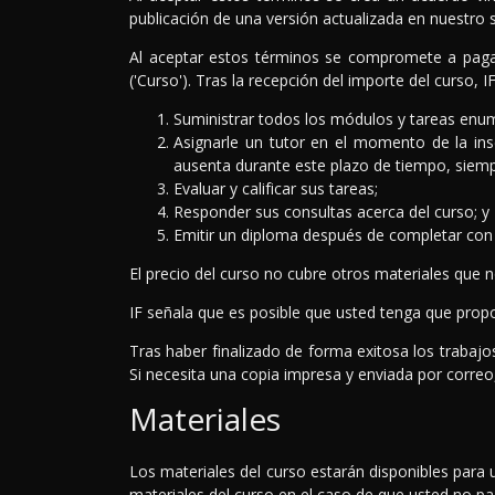
publicación de una versión actualizada en nuestro s
Al aceptar estos términos se compromete a pagar e
('Curso'). Tras la recepción del importe del curso,
Suministrar todos los módulos y tareas enume
Asignarle un tutor en el momento de la ins
ausenta durante este plazo de tiempo, siempr
Evaluar y calificar sus tareas;
Responder sus consultas acerca del curso; y
Emitir un diploma después de completar con 
El precio del curso no cubre otros materiales que n
IF señala que es posible que usted tenga que prop
Tras haber finalizado de forma exitosa los trabajo
Si necesita una copia impresa y enviada por correo
Materiales
Los materiales del curso estarán disponibles para 
materiales del curso en el caso de que usted no p