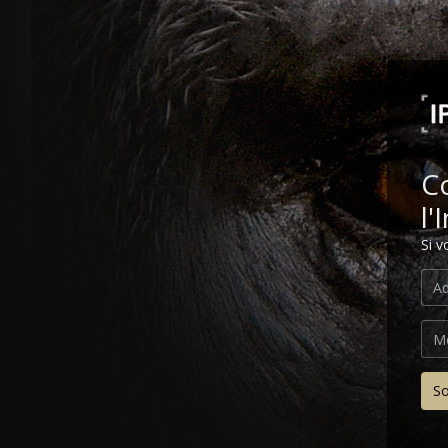
C
l'
Si v
S