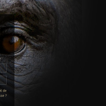
 :
ot de
sse ?