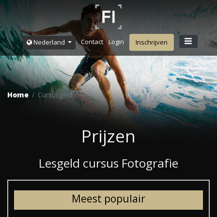
Contact
Login
Nederland
Inschrijven
Home
Cursusgeld
Prijzen
Lesgeld cursus Fotografie
Meest populair