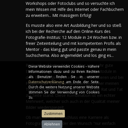
Workshops oder Fotoclubs und so versuchte ich
mein Wissen mit Hilfe des Internet oder Fachbüchern
zu erweitern... Mit mässigem Erfolg!
Es musste also eine Art Ausbildung her und so stieß
ich bei der Recherche auf den Online-Kurs des
Fotografie-Institus: 12 Module in 24 Wochen bzw. in
freier Zeiteinteilung und mit kompetenten Profis als
Mentor - das klang gut und passte genau in mein
Suchschema. Also angemeldet und los ging es...
Rückwirkend betrachtet war dies eine sehr gute
Diese Website verwendet Cookies – nähere
Entscheidung. Ich konnte die einzelnen Module in
Informationen dazu und zu Ihren Rechten
als Benutzer finden Sie in unserer
dem für mich geeigneten Tempo absolvieren und bei
Datenschutzerklärung
am Ende der Seite.
Fragen oder Verständnisproblemen immer meinen
Durch die weitere Nutzung unserer Website
Tutor kontaktieren, der mir jederzeit mit Rat und Tat
stimmen Sie der Verwendung von Cookies
zur Seite stand. Diese Kombination ist ein echter
zu.
Mehrwert, welcher sich auch in der Qualität meiner
Bilder wiederspiegelt.
Ob man nun nach Abschluss eine Karriere als
Fotograf anstrebt oder den Wunsch "nur einfach