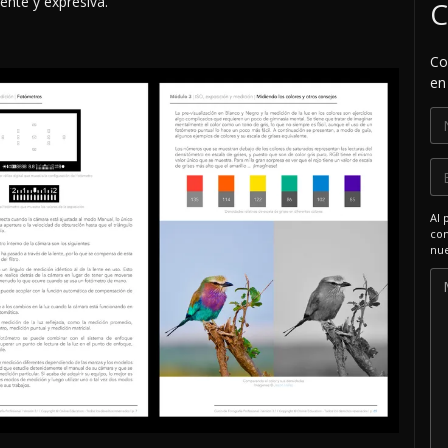
ente y expresiva.
C
Co
en
Al 
com
nue