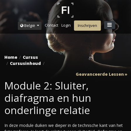
Contact
Login
België
Inschrijven
Home
Cursus
Cursusinhoud
Geavanceerde Lessen
Module 2: Sluiter,
diafragma en hun
onderlinge relatie
In deze module duiken we dieper in de technische kant van het