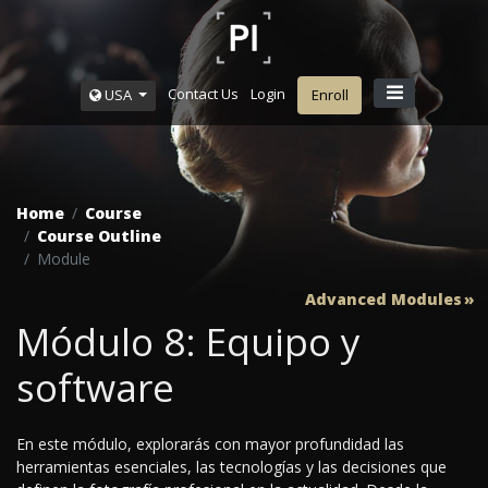
Contact Us
Login
USA
Enroll
Home
Course
Course Outline
Module
Advanced Modules
Módulo 8: Equipo y
software
En este módulo, explorarás con mayor profundidad las
herramientas esenciales, las tecnologías y las decisiones que