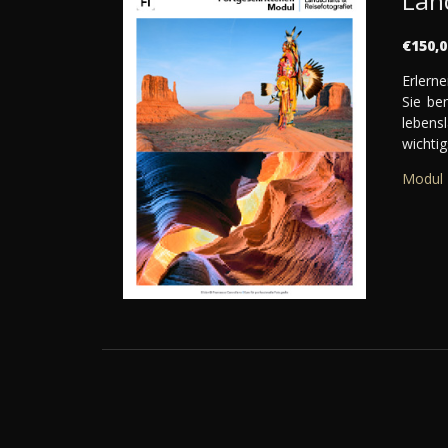
Lan
€150,0
Erlern
Sie be
lebens
wichtig
Modul 