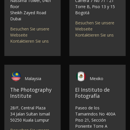
Nassima Tower, 04th
Carrera 7 No 71 - 21
floor
Torre B, Piso 13 y 15
Sheikh Zayed Road
Bogotá
Dubai
Besuchen Sie unsere
Besuchen Sie unsere
Webseite
Webseite
Kontaktieren Sie uns
Kontaktieren Sie uns
Malaysia
Mexiko
The Photography
El Instituto de
Institute
Fotografía
28/F, Central Plaza
Paseo de los
34 Jalan Sultan Ismail
Tamarindos No 400A
50250 Kuala Lumpur
Piso 21, Sección
Poniente Torre A