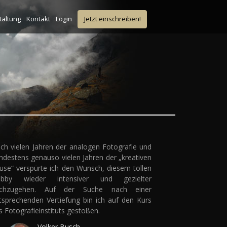
taltung
Kontakt
Login
Jetzt einschreiben!
ch vielen Jahren der analogen Fotografie und
ndestens genauso vielen Jahren der „kreativen
use“ verspürte ich den Wunsch, diesem tollen
bby wieder intensiver und gezielter
chzugehen. Auf der Suche nach einer
tsprechenden Vertiefung bin ich auf den Kurs
s Fotografieinstituts gestoßen.
Volker Busch