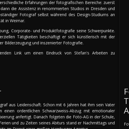
rschiedliche Erfahrungen der fotografischen Bereiche: zuerst
, dann die Assistenz in renommierten Studios in Dresden und
bständiger Fotograf selbst während des Design-Studiums an
ät in Weimar.
bung, Corporate- und Produktfotografie seine Schwerpunkte.
iellen Tätigkeiten beschäftigt er sich künstlerisch mit der
ver Bilderzeugung und inszenierter Fotografie.
genden Link um einen Eindruck von Stefan's Arbeiten zu
F
r
T
raf aus Leidenschaft. Schon mit 6 Jahren hat ihm sein Vater
A
n einen ordentlichen Schwarzweiss-Abzug mit emotionaler
Fixierung anfertigt. Danach folgeten die Foto-AG in der Schule,
 Ferien und zu Zeiten seines Abiturs stand er Nachmittags und
Fo
ts im Dienst einer großen Hamburger Agentur.