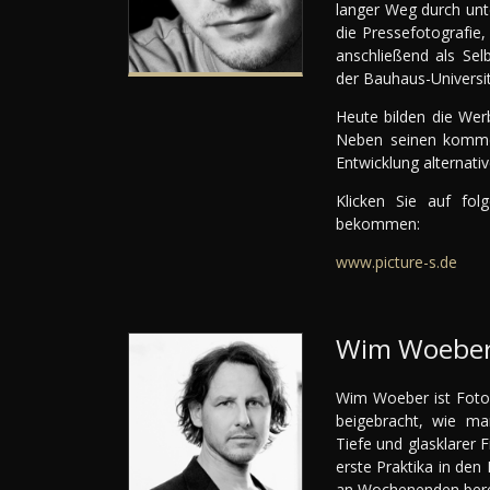
langer Weg durch unte
die Pressefotografie
anschließend als Sel
der Bauhaus-Universit
Heute bilden die Wer
Neben seinen kommerz
Entwicklung alternati
Klicken Sie auf fol
bekommen:
www.picture-s.de
Wim Woebe
Wim Woeber ist Fotog
beigebracht, wie ma
Tiefe und glasklarer 
erste Praktika in den
an Wochenenden berei