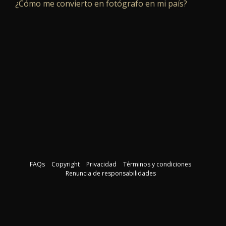
¿Cómo me convierto en fotógrafo en mi país?
FAQs
Copyright
Privacidad
Términos y condiciones
Renuncia de responsabilidades
Descargar la guía del curso
©2026 El Instituto de Fotografia. Todos los derechos reservados
Al proporcionar su dirección de e-mail, usted acepta recibir comunicaciones por
correo electrónico relacionadas con nuestro curso.