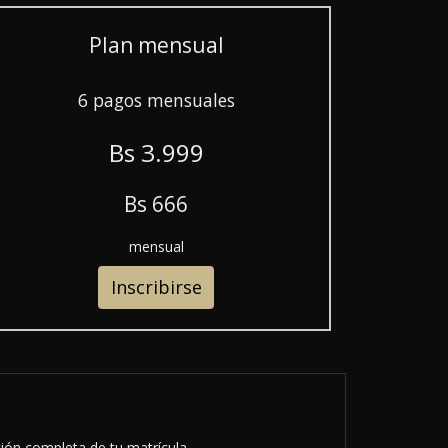
Plan mensual
6 pagos mensuales
B
s
3.999
B
s
666
mensual
Inscribirse
ción completa de tu matrícula.