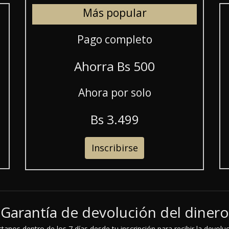
Más popular
Pago completo
Ahorra B
s
500
Ahora por solo
B
s
3.499
Inscribirse
Garantía de devolución del dinero
anos dentro de los 7 días desde tu inscripción para recibir la devolu