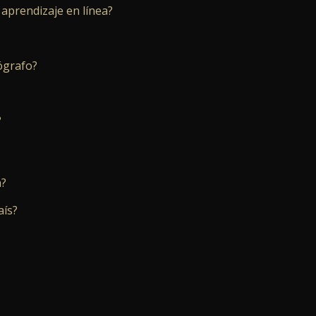
 aprendizaje en línea?
tógrafo?
?
a?
aís?