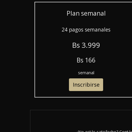
Plan semanal
24 pagos semanales
B
s
3.999
B
s
166
semanal
Inscribirse
¿No estás satisfecho? Contáct